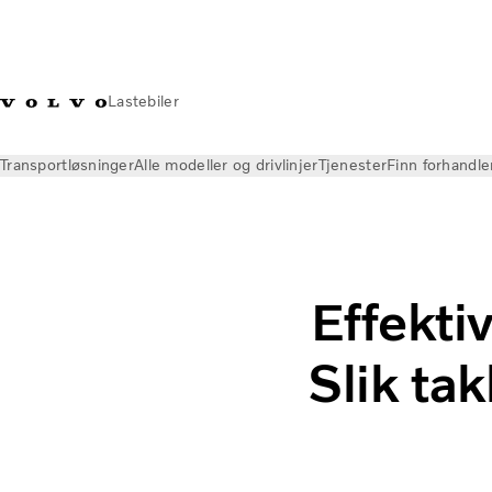
Lastebiler
Transportløsninger
Alle modeller og drivlinjer
Tjenester
Finn forhandle
Nyheter
Innsikt
Effektiv flåtestyring i praksis
Effektiv
Slik tak