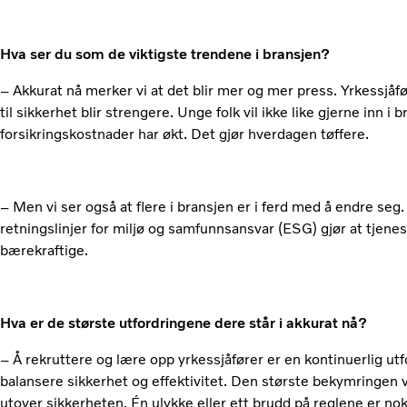
Hva ser du som de viktigste trendene i bransjen?
– Akkurat nå merker vi at det blir mer og mer press. Yrkessjåf
til sikkerhet blir strengere. Unge folk vil ikke like gjerne inn i
forsikringskostnader har økt. Det gjør hverdagen tøffere.
– Men vi ser også at flere i bransjen er i ferd med å endre seg.
retningslinjer for miljø og samfunnsansvar (ESG) gjør at tjene
bærekraftige.
Hva er de største utfordringene dere står i akkurat nå?
– Å rekruttere og lære opp yrkessjåfører er en kontinuerlig utfo
balansere sikkerhet og effektivitet. Den største bekymringen v
utover sikkerheten. Én ulykke eller ett brudd på reglene er nok