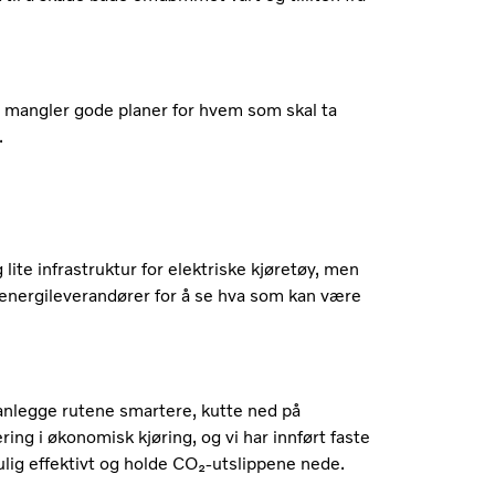
vi mangler gode planer for hvem som skal ta
.
lite infrastruktur for elektriske kjøretøy, men
energileverandører for å se hva som kan være
planlegge rutene smartere, kutte ned på
ring i økonomisk kjøring, og vi har innført faste
ulig effektivt og holde CO₂-utslippene nede.