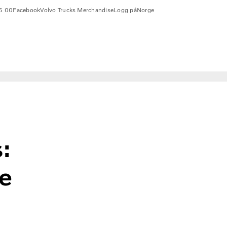
6 00
Facebook
Volvo Trucks Merchandise
Logg på
Norge
s:
ye