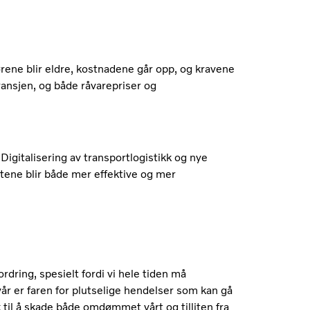
ørene blir eldre, kostnadene går opp, og kravene
 bransjen, og både råvarepriser og
 Digitalisering av transportlogistikk og nye
stene blir både mer effektive og mer
rdring, spesielt fordi vi hele tiden må
år er faren for plutselige hendelser som kan gå
 til å skade både omdømmet vårt og tilliten fra