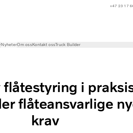
+47 23 17 6
r
Nyheter
Om oss
Kontakt oss
Truck Builder
 flåtestyring i praksi
ler flåteansvarlige n
krav