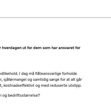
er hverdagen ut for dem som har ansvaret for
edlikehold. I dag må flåteansvarlige forholde
r, sjåførmangel og samtidig sørge for at alt går
kt, kostnadseffektivt og med reduserte utslipp.
n og bedriftsstørrelse?