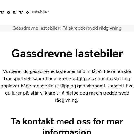
Lastebiler
Gassdrevne lastebiler: Få skreddersydd rådgivning
+47 23 17 66 00
Facebook
Volvo Trucks Merchandise
Logg på
Norge
Gassdrevne lastebiler
Transportløsninger
Alle modeller og drivlinjer
Tjenester
Vurderer du gassdrevne lastebiler til din flåte? Flere norske
Finn forhandler
transportselskaper har allerede valgt gass som drivstoff og
Nyheter
opplever både reduserte utslipp og god økonomi. Uansett hva
Om oss
du lurer på, står vi klare til å hjelpe deg med skreddersydd
Kontakt oss
rådgivning.
Truck Builder
Ta kontakt med oss for mer
informasjon