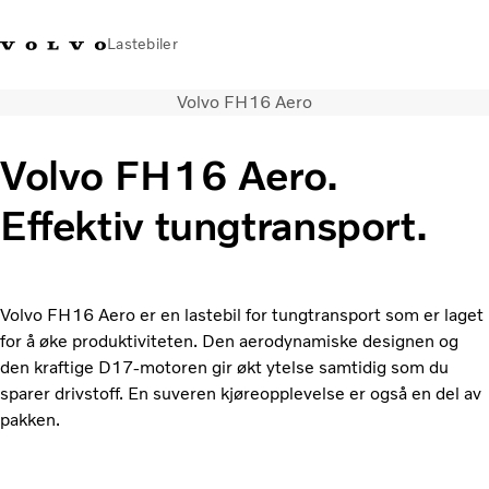
Lastebiler
Volvo FH16 Aero
+47 23 17 66 00
Facebook
Volvo Trucks Merchandise
Logg på
Norge
Volvo FH16 Aero.
Transportløsninger
Effektiv tungtransport.
Alle modeller og drivlinjer
Tjenester
Finn forhandler
Nyheter
Volvo FH16 Aero er en lastebil for tungtransport som er laget
Om oss
for å øke produktiviteten. Den aerodynamiske designen og
Kontakt oss
den kraftige D17-motoren gir økt ytelse samtidig som du
Truck Builder
sparer drivstoff. En suveren kjøreopplevelse er også en del av
pakken.