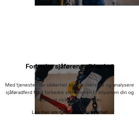
Forbedre sjåførens sikkerhet
Med tjenesten for sikkerhet kan du overvåke og analysere
sjåføradferd for å forbedre sikkerheten til bilparken din og
redusere risikoen for ulykker.
Les mer om tjeneste for sikkerhet