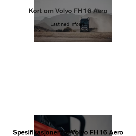
Kort om Volvo FH16 Aero
Last ned infoark
Spesifikasjoner for Volvo FH16 Aero