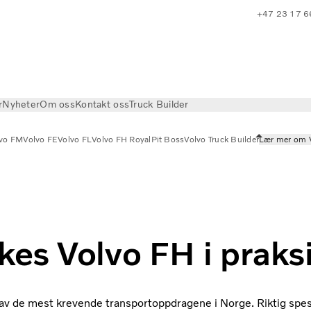
+47 23 17 6
r
Nyheter
Om oss
Kontakt oss
Truck Builder
lvo FM
Volvo FE
Volvo FL
Volvo FH Royal
Pit Boss
Volvo Truck Builder
Lær mer om 
FH
ukes Volvo FH
i praks
av de mest krevende transportoppdragene i Norge. Riktig spesi