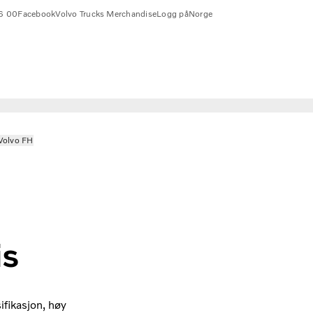
6 00
Facebook
Volvo Trucks Merchandise
Logg på
Norge
Volvo FH
is
fikasjon, høy