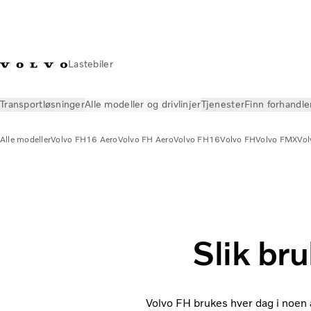
Lastebiler
Transportløsninger
Alle modeller og drivlinjer
Tjenester
Finn forhandle
Alle modeller
Volvo FH16 Aero
Volvo FH Aero
Volvo FH16
Volvo FH
Volvo FMX
Vo
Alle modeller og drivlinjer
Alle modeller
Lær mer om Volvo 
Slik br
Volvo FH brukes hver dag i noen 