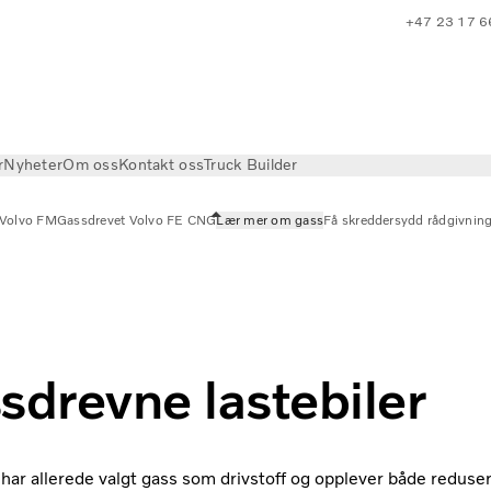
+47 23 17 6
r
Nyheter
Om oss
Kontakt oss
Truck Builder
 Volvo FM
Gassdrevet Volvo FE CNG
Lær mer om gass
Få skreddersydd rådgivnin
 gass
sdrevne lastebiler
har allerede valgt gass som drivstoff og opplever både reduser