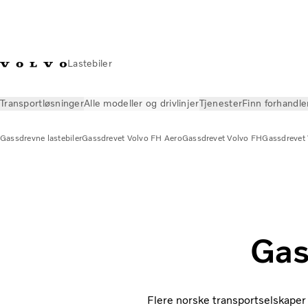
Lastebiler
Transportløsninger
Alle modeller og drivlinjer
Tjenester
Finn forhandle
Gassdrevne lastebiler
Gassdrevet Volvo FH Aero
Gassdrevet Volvo FH
Gassdrevet
Alle modeller og drivlinjer
Gassdrevne lastebiler
Lær mer om
Gas
Flere norske transportselskaper 