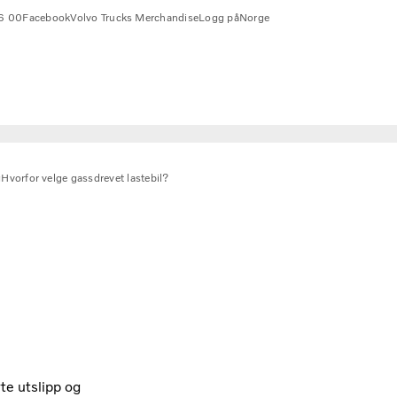
6 00
Facebook
Volvo Trucks Merchandise
Logg på
Norge
g
Hvorfor velge gassdrevet lastebil?
te utslipp og