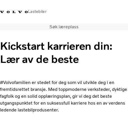
Lastebiler
Søk læreplass
+47 23 17 66 00
Facebook
Volvo Trucks Merchandise
Logg på
Norge
Kickstart karrieren din:
Transportløsninger
Lær av de beste
Alle modeller og drivlinjer
Tjenester
Finn forhandler
Nyheter
#Volvofamilien er stedet for deg som vil utvikle deg i en
Om oss
fremtidsrettet bransje. Med toppmoderne verksteder, dyktige
Kontakt oss
fagfolk og en solid opplæringsplan, gir vi deg det beste
Truck Builder
utgangspunktet for en suksessfull karriere hos en av verdens
ledende lastebilprodusenter.