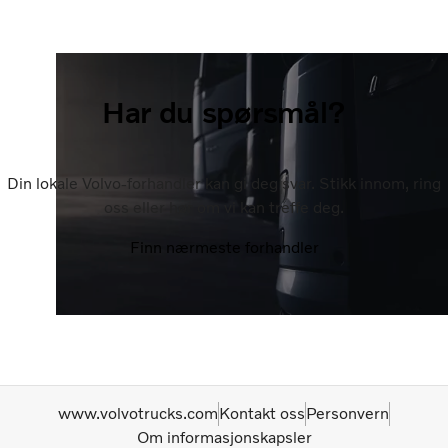
Har du spørsmål?
Din lokale Volvo-forhandler kan gi deg svar. Stikk innom, ring
oss eller hør om vi kan treffe deg.
Finn nærmeste forhandler
www.volvotrucks.com
Kontakt oss
Personvern
Om informasjonskapsler