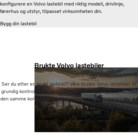
konfigurere en Volvo lastebil med riktig modell, drivlinje,
førerhus og utstyr, tilpasset virksomheten din.
Bygg din lastebil
Brukte Volvo lastebiler
Ser du etter en brukt lastebil? Våre brukte Volvo lastebiler er
grundig kontrollert av autoriserte forhandlere og leveres med
den samme kompetansen og oppfølgingen som ved kjøp av en
ny lastebil.
Les mer om brukte lastebiler