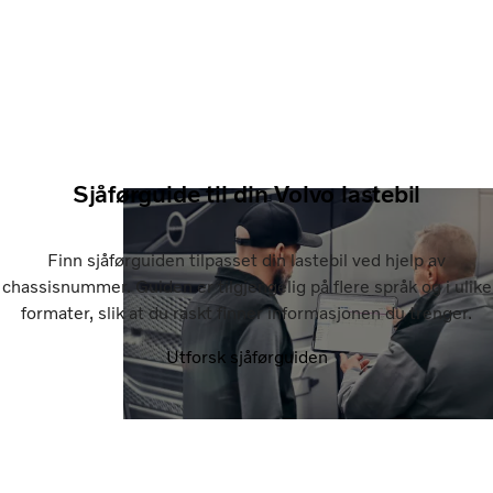
Sjåførguide til din Volvo lastebil
Finn sjåførguiden tilpasset din lastebil ved hjelp av
chassisnummer. Guiden er tilgjengelig på flere språk og i ulike
formater, slik at du raskt finner informasjonen du trenger.
Utforsk sjåførguiden