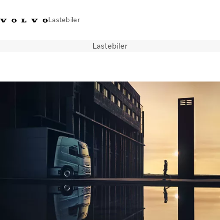
Lastebiler
Lastebiler
+47 23 17 66 00
Facebook
Volvo Trucks Merchandise
Logg på
Norge
Transportløsninger
Alle modeller og drivlinjer
Tjenester
Finn forhandler
Nyheter
Om oss
Kontakt oss
Truck Builder