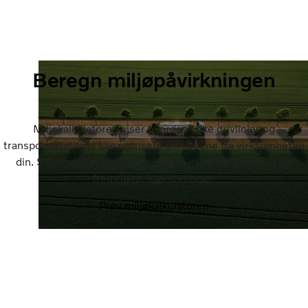
Beregn miljøpåvirkningen
Miljøkalkulatoren viser hvordan ulike drivlinjer og
transportløsninger kan redusere utslippene fra virksomheten
din. Sammenlign alternativer og få et bedre grunnlag for
fremtidige investeringer.
Prøv miljøkalkulatoren