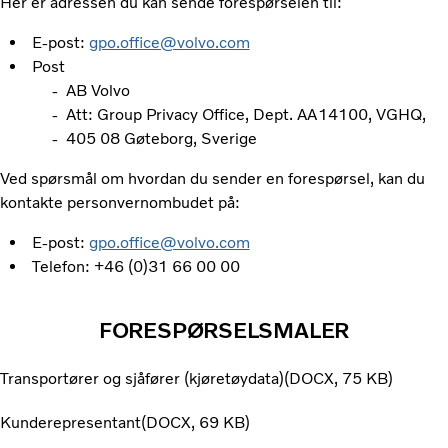
Her er adressen du kan sende forespørselen til:
E-post:
gpo.office@volvo.com
Post
- AB Volvo
- Att: Group Privacy Office, Dept. AA14100, VGHQ,
- 405 08 Gøteborg, Sverige
Ved spørsmål om hvordan du sender en forespørsel, kan du
kontakte personvernombudet på:
E-post:
gpo.office@volvo.com
Telefon: +46 (0)31 66 00 00
FORESPØRSELSMALER
Transportører og sjåfører (kjøretøydata)
DOCX
75 KB
Kunderepresentant
DOCX
69 KB