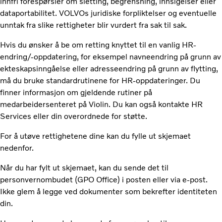
innfri forespørsler om sletting, begrensning, innsigelser eller
dataportabilitet. VOLVOs juridiske forpliktelser og eventuelle
unntak fra slike rettigheter blir vurdert fra sak til sak.
Hvis du ønsker å be om retting knyttet til en vanlig HR-
endring/-oppdatering, for eksempel navneendring på grunn av
ekteskapsinngåelse eller adresseendring på grunn av flytting,
må du bruke standardrutinene for HR-oppdateringer. Du
finner informasjon om gjeldende rutiner på
medarbeidersenteret på Violin. Du kan også kontakte HR
Services eller din overordnede for støtte.
For å utøve rettighetene dine kan du fylle ut skjemaet
nedenfor.
Når du har fylt ut skjemaet, kan du sende det til
personvernombudet (GPO Office) i posten eller via e-post.
Ikke glem å legge ved dokumenter som bekrefter identiteten
din.