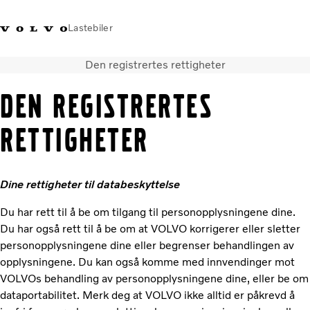
Lastebiler
Den registrertes rettigheter
+47 23 17 66 00
Facebook
Volvo Trucks Merchandise
Logg på
Norge
DEN REGISTRERTES
Transportløsninger
RETTIGHETER
Alle modeller og drivlinjer
Tjenester
Finn forhandler
Dine rettigheter til databeskyttelse
Nyheter
Om oss
Du har rett til å be om tilgang til personopplysningene dine.
Kontakt oss
Du har også rett til å be om at VOLVO korrigerer eller sletter
Truck Builder
personopplysningene dine eller begrenser behandlingen av
opplysningene. Du kan også komme med innvendinger mot
VOLVOs behandling av personopplysningene dine, eller be om
dataportabilitet. Merk deg at VOLVO ikke alltid er påkrevd å