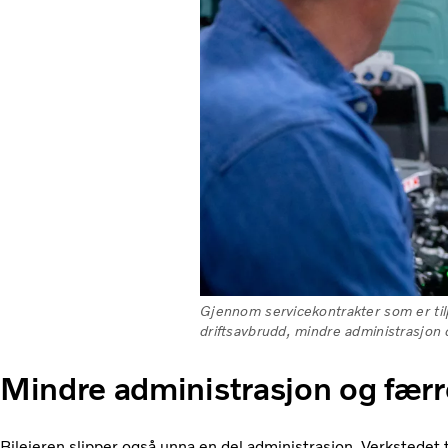
Gjennom servicekontrakter som er tilpa
driftsavbrudd, mindre administrasjon 
Mindre administrasjon og færr
Bileieren slipper også unna en del administrasjon. Verkstedet tar