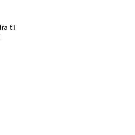
a til
l