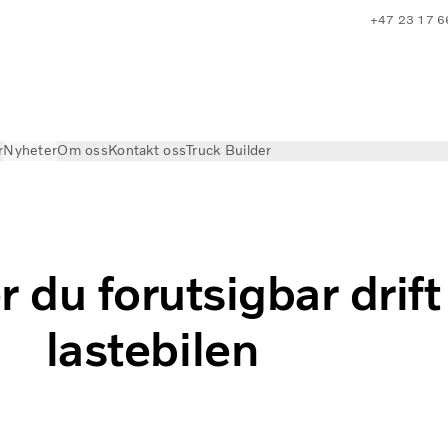
+47 23 17 6
r
Nyheter
Om oss
Kontakt oss
Truck Builder
bilen
er du forutsigbar drift
lastebilen