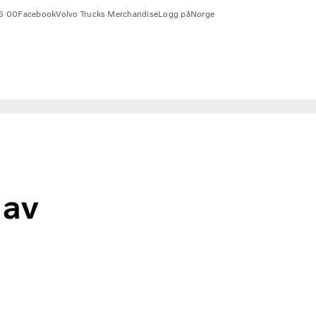
6 00
Facebook
Volvo Trucks Merchandise
Logg på
Norge
 av