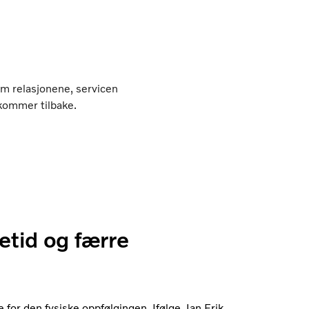
m relasjonene, servicen
kommer tilbake.
etid og færre
 for den fysiske oppfølgingen. Ifølge Jan Erik