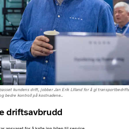
sset kundens drift, jobber Jan Erik Lilland for å gi transportbedrift
og bedre kontroll på kostnadene..
e driftsavbrudd
 ansvaret for å kalle inn bilen til service,