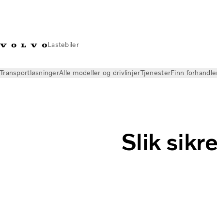
Lastebiler
Transportløsninger
Alle modeller og drivlinjer
Tjenester
Finn forhandle
Nyheter
Volvo på vei
Slik sikrer du forutsigbar drift av laste
Slik sikr