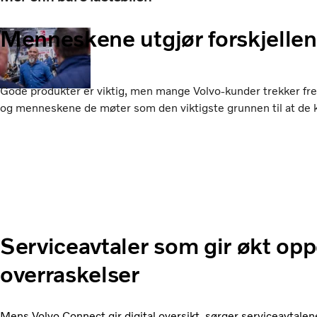
Menneskene utgjør forskjellen
Gode produkter er viktig, men mange Volvo-kunder trekker fre
og menneskene de møter som den viktigste grunnen til at de 
Serviceavtaler som gir økt opp
overraskelser
Mens Volvo Connect gir digital oversikt, sørger serviceavtalene