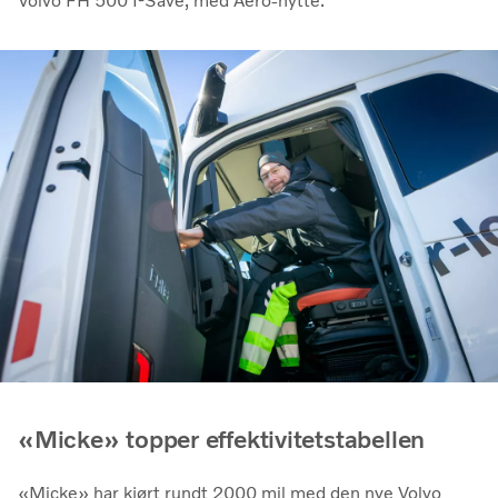
Volvo FH 500 I-Save, med Aero-hytte.
«Micke» topper effektivitetstabellen
«Micke» har kjørt rundt 2000 mil med den nye Volvo