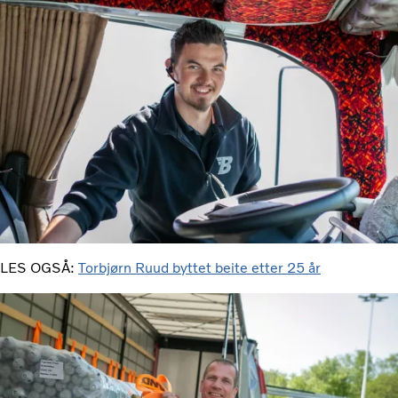
LES OGSÅ:
Torbjørn Ruud byttet beite etter 25 år