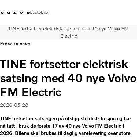
Lastebiler
TINE fortsetter elektrisk satsing med 40 nye Volvo FM
+47 23 17 66 00
Facebook
Volvo Trucks Merchandise
Logg på
Norge
Electric
Press release
Transportløsninger
TINE fortsetter elektrisk
Alle modeller og drivlinjer
Tjenester
satsing med 40 nye Volvo
Finn forhandler
Nyheter
FM Electric
Om oss
Kontakt oss
2026-05-28
Truck Builder
TINE fortsetter satsingen på utslippsfri distribusjon og har
nå tatt i bruk de første 17 av 40 nye Volvo FM Electric i
2026. Bilene skal brukes til daglig varelevering over store