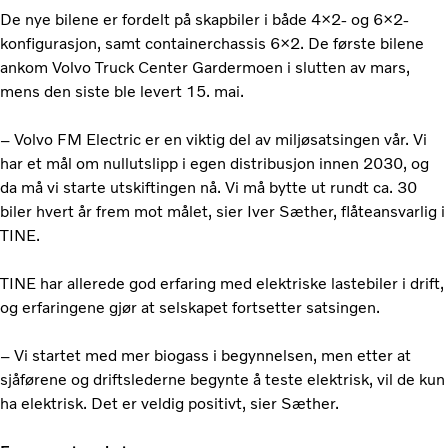
De nye bilene er fordelt på skapbiler i både 4×2- og 6×2-
konfigurasjon, samt containerchassis 6×2. De første bilene
ankom Volvo Truck Center Gardermoen i slutten av mars,
mens den siste ble levert 15. mai.
– Volvo FM Electric er en viktig del av miljøsatsingen vår. Vi
har et mål om nullutslipp i egen distribusjon innen 2030, og
da må vi starte utskiftingen nå. Vi må bytte ut rundt ca. 30
biler hvert år frem mot målet, sier Iver Sæther, flåteansvarlig i
TINE.
TINE har allerede god erfaring med elektriske lastebiler i drift,
og erfaringene gjør at selskapet fortsetter satsingen.
– Vi startet med mer biogass i begynnelsen, men etter at
sjåførene og driftslederne begynte å teste elektrisk, vil de kun
ha elektrisk. Det er veldig positivt, sier Sæther.