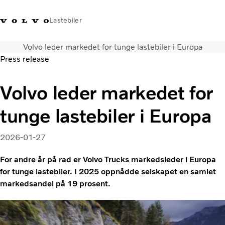
Lastebiler
Volvo leder markedet for tunge lastebiler i Europa
+47 23 17 66 00
Facebook
Volvo Trucks Merchandise
Logg på
Norge
Press release
Transportløsninger
Volvo leder markedet for
Alle modeller og drivlinjer
tunge lastebiler i Europa
Tjenester
Finn forhandler
Nyheter
2026-01-27
Om oss
For andre år på rad er Volvo Trucks markedsleder i Europa
Kontakt oss
for tunge lastebiler. I 2025 oppnådde selskapet en samlet
Truck Builder
markedsandel på 19 prosent.