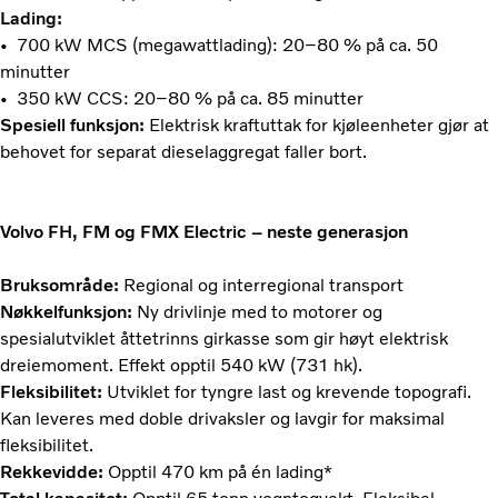
Lading:
• 700 kW MCS (megawattlading): 20–80 % på ca. 50
minutter
• 350 kW CCS: 20–80 % på ca. 85 minutter
Spesiell funksjon:
Elektrisk kraftuttak for kjøleenheter gjør at
behovet for separat dieselaggregat faller bort.
Volvo FH, FM og FMX Electric – neste generasjon
Bruksområde:
Regional og interregional transport
Nøkkelfunksjon:
Ny drivlinje med to motorer og
spesialutviklet åttetrinns girkasse som gir høyt elektrisk
dreiemoment. Effekt opptil 540 kW (731 hk).
Fleksibilitet:
Utviklet for tyngre last og krevende topografi.
Kan leveres med doble drivaksler og lavgir for maksimal
fleksibilitet.
Rekkevidde:
Opptil 470 km på én lading*