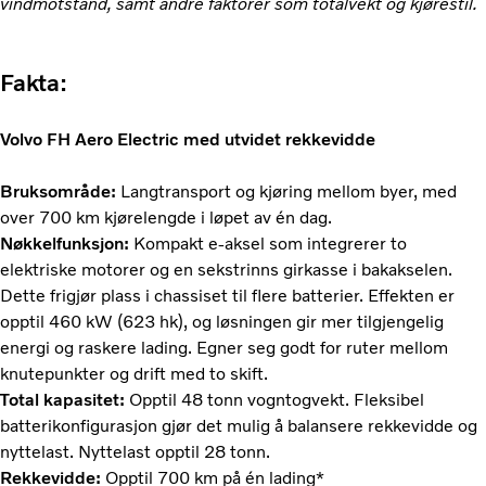
vindmotstand, samt andre faktorer som totalvekt og kjørestil.
Fakta:
Volvo FH Aero Electric med utvidet rekkevidde
Bruksområde:
Langtransport og kjøring mellom byer, med
over 700 km kjørelengde i løpet av én dag.
Nøkkelfunksjon:
Kompakt e-aksel som integrerer to
elektriske motorer og en sekstrinns girkasse i bakakselen.
Dette frigjør plass i chassiset til flere batterier. Effekten er
opptil 460 kW (623 hk), og løsningen gir mer tilgjengelig
energi og raskere lading. Egner seg godt for ruter mellom
knutepunkter og drift med to skift.
Total kapasitet:
Opptil 48 tonn vogntogvekt. Fleksibel
batterikonfigurasjon gjør det mulig å balansere rekkevidde og
nyttelast. Nyttelast opptil 28 tonn.
Rekkevidde:
Opptil 700 km på én lading*