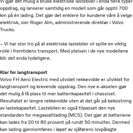
Vi gjør det mulig å bruke elektriske lastebiler i enda flere typer
oppdrag, og lanserer samtidig en modell som går opptil 700
km på én lading. Det gjør det enklere for kundene våre å velge
elektrisk, sier Roger Alm, administrerende direktør i Volvo
Trucks.
– Vi har stor tro på at elektriske lastebiler vil spille en viktig
rolle i fremtidens transport. Med ytelsen i de nye modellene
blir det enda tydeligere.
Klar for langtransport
Volvo FH Aero Electric med utvidet rekkevidde er utviklet for
langtransport og krevende oppdrag. Den nye e-akselen gjør
det mulig å få plass til mer batterikapasitet i chassiset.
Resultatet er lengre rekkevidde uten at det går på bekostning
av lastekapasitet. Lastebilen er også tilpasset den nye
standarden for megawattlading (MCS). Det gjør at batteriene
kan lades fra 20 til 80 prosent på rundt 50 minutter. Dermed
kan lading gjennomføres i løpet av sjåførens lovpålagte