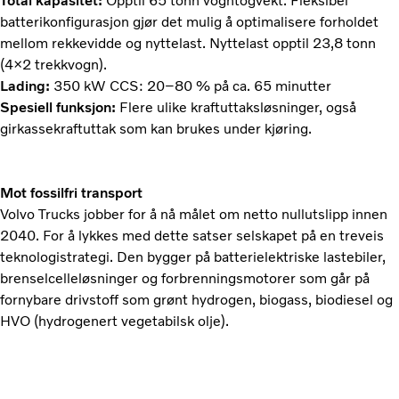
Total kapasitet:
Opptil 65 tonn vogntogvekt. Fleksibel
batterikonfigurasjon gjør det mulig å optimalisere forholdet
mellom rekkevidde og nyttelast. Nyttelast opptil 23,8 tonn
(4×2 trekkvogn).
Lading:
350 kW CCS: 20–80 % på ca. 65 minutter
Spesiell funksjon:
Flere ulike kraftuttaksløsninger, også
girkassekraftuttak som kan brukes under kjøring.
Mot fossilfri transport
Volvo Trucks jobber for å nå målet om netto nullutslipp innen
2040. For å lykkes med dette satser selskapet på en treveis
teknologistrategi. Den bygger på batterielektriske lastebiler,
brenselcelleløsninger og forbrenningsmotorer som går på
fornybare drivstoff som grønt hydrogen, biogass, biodiesel og
HVO (hydrogenert vegetabilsk olje).