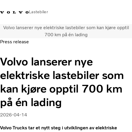
Lastebiler
Volvo lanserer nye elektriske lastebiler som kan kjøre opptil
+47 23 17 66 00
Facebook
Volvo Trucks Merchandise
Logg på
Norge
700 km på én lading
Press release
Transportløsninger
Volvo lanserer nye
Alle modeller og drivlinjer
Tjenester
elektriske lastebiler som
Finn forhandler
Nyheter
kan kjøre opptil 700 km
Om oss
Kontakt oss
på én lading
Truck Builder
2026-04-14
Volvo Trucks tar et nytt steg i utviklingen av elektriske