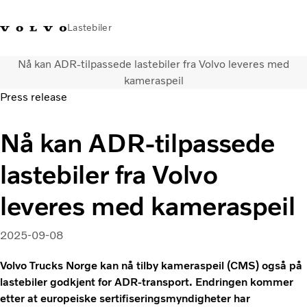
Lastebiler
Nå kan ADR-tilpassede lastebiler fra Volvo leveres med
+47 23 17 66 00
Facebook
Volvo Trucks Merchandise
Logg på
Norge
kameraspeil
Press release
Transportløsninger
Nå kan ADR-tilpassede
Alle modeller og drivlinjer
Tjenester
lastebiler fra Volvo
Finn forhandler
Nyheter
leveres med kameraspeil
Om oss
Kontakt oss
2025-09-08
Truck Builder
Volvo Trucks Norge kan nå tilby kameraspeil (CMS) også på
lastebiler godkjent for ADR-transport. Endringen kommer
etter at europeiske sertifiseringsmyndigheter har