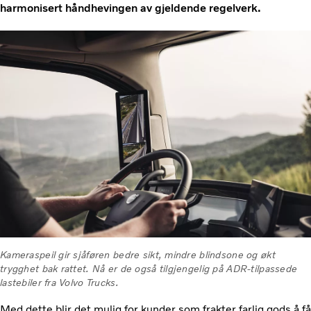
harmonisert håndhevingen av gjeldende regelverk.
Kameraspeil gir sjåføren bedre sikt, mindre blindsone og økt
trygghet bak rattet. Nå er de også tilgjengelig på ADR-tilpassede
lastebiler fra Volvo Trucks.
Med dette blir det mulig for kunder som frakter farlig gods å få