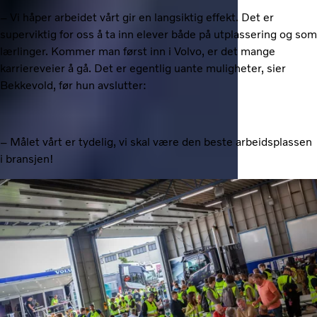
– Vi håper arbeidet vårt gir en langsiktig effekt. Det er
superviktig for oss å ta inn elever både på utplassering og som
lærlinger. Kommer man først inn i Volvo, er det mange
karriereveier å gå. Det er egentlig uante muligheter, sier
Bekkevold, før hun avslutter:
– Målet vårt er tydelig, vi skal være den beste arbeidsplassen
i bransjen!