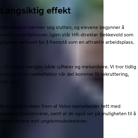
Langsiktig effekt
Skoledagen nærmer seg slutten, og elevene begynner å
vende nesa hjemover. Igjen står HR-direktør Bekkevold som
påpeker behovet for å fremstå som en attraktiv arbeidsplass.
– Bransjen mangler både sjåfører og mekanikere. Vi tror tidlig
innsats er en nøkkelfaktor når det kommer til rekruttering,
sier hun.
Bekkevold trekker frem at Volvo samarbeider tett med
opplæringskontorene, samt at de også ser på muligheten til å
jobbe tettere mot ungdomsskoleelever.